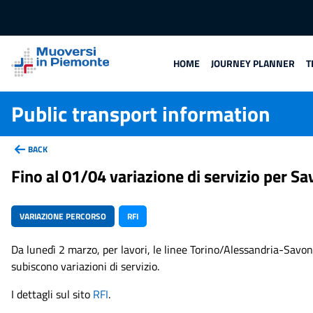
HOME
JOURNEY PLANNER
T
Public transport information
BACK
Fino al 01/04 variazione di servizio per S
VARIAZIONE PERCORSO
RFI
Da lunedì 2 marzo, per lavori, le linee Torino/Alessandria-Sa
subiscono variazioni di servizio.
I dettagli sul sito
RFI
.