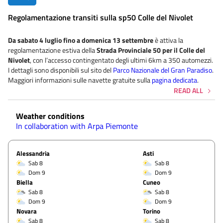
Regolamentazione transiti sulla sp50 Colle del Nivolet
Da sabato 4 luglio
fino a domenica 13 settembre
è attiva la
regolamentazione estiva della
Strada Provinciale 50 per il Colle del
Nivolet
, con l’accesso contingentato degli ultimi 6km a 350 automezzi.
I dettagli sono disponibili sul sito del
Parco Nazionale del Gran Paradiso
.
Maggiori informazioni sulle navette gratuite sulla
pagina dedicata
.
READ ALL
Weather conditions
In collaboration with Arpa Piemonte
Alessandria
Asti
Sab 8
Sab 8
Dom 9
Dom 9
Biella
Cuneo
Sab 8
Sab 8
Dom 9
Dom 9
Novara
Torino
Sab 8
Sab 8